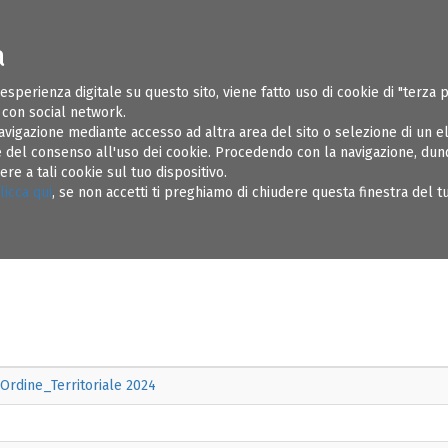
a
ONI UTILI
SOSPENSIONI
REGOLAMENTI
AMMINISTRAZIONE TR
 esperienza digitale su questo sito, viene fatto uso di cookie di "terza 
e con social network.
avigazione mediante accesso ad altra area del sito o selezione di un 
del consenso all'uso dei cookie. Procedendo con la navigazione, dunqu
li
Atti generali
e a tali cookie sul tuo dispositivo.
licca qui
, se non accetti ti preghiamo di chiudere questa finestra del 
enerali
rdine_Territoriale 2024