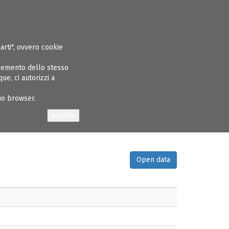
ASPARENTE
ALBO INGEGNERI
GARE E APPALTI
CONCORSI
NEWS
parti", ovvero cookie
elemento dello stesso
e, ci autorizzi a
tuo browser.
Open data