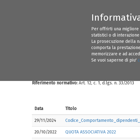
Informativ
CONSIGLIO DIRETTIVO ORDINE INGEGNERI BRINDISI
INFORMAZI
Per offrirti una migliore
statistici o di interazion
EVENTI
ALBO PRETORIO
La prosecuzione della n
comporta la prestazione 
Amministrazione Trasparente
Disposizioni Genera
memorizzare e ad acceder
Se vuoi saperne di piu'
c
Atti amministrativi g
Riferimento normativo:
Art. 12, c. 1, d.lgs. n. 33/2013
Data
Titolo
29/11/2024
Codice_Comportamento_dipendenti_O
20/10/2022
QUOTA ASSOCIATIVA 2022