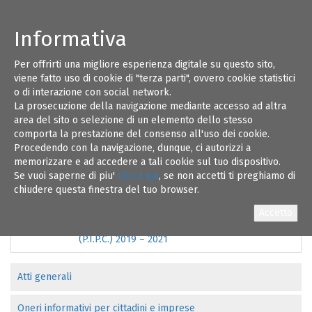
Informativa
Amministrazione Trasparente
Per offrirti una migliore esperienza digitale su questo sito,
viene fatto uso di cookie di "terza parti", ovvero cookie statistici
Disposizioni Generali
o di interazione con social network.
La prosecuzione della navigazione mediante accesso ad altra
area del sito o selezione di un elemento dello stesso
comporta la prestazione del consenso all'uso dei cookie.
Open data
Procedendo con la navigazione, dunque, ci autorizzi a
Data
Titolo
memorizzare e ad accedere a tali cookie sul tuo dispositivo.
Se vuoi saperne di piu'
clicca qui
, se non accetti ti preghiamo di
30/01/2020
Piano triennale di prevenzione della corruzione
chiudere questa finestra del tuo browser.
(PTPC) 2020-2022
16/01/2019
Piano triennale di prevenzione della corruzione
(P.T.P.C.) 2019 – 2021
Atti generali
Oneri informativi per cittadini e imprese