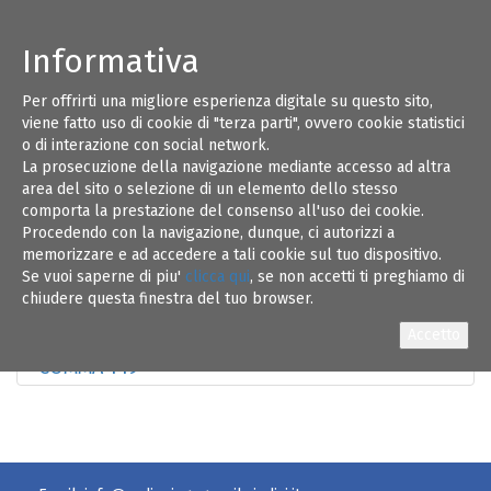
Informativa
Per offrirti una migliore esperienza digitale su questo sito,
CIRC.CNI 68-INFORMATIVA DDL
09
viene fatto uso di cookie di "terza parti", ovvero cookie statistici
CONCORRENZA-MODIFICA COMMA 149-
o di interazione con social network.
LETTERA A MINISTRO SVILUPPO ECONOMICO
La prosecuzione della navigazione mediante accesso ad altra
CARLO CALENDA
GIU 17
area del sito o selezione di un elemento dello stesso
comporta la prestazione del consenso all'uso dei cookie.
Procedendo con la navigazione, dunque, ci autorizzi a
memorizzare e ad accedere a tali cookie sul tuo dispositivo.
Se vuoi saperne di piu'
clicca qui
, se non accetti ti preghiamo di
chiudere questa finestra del tuo browser.
CIRC.CNI 68-23.05.17-DDL CONCORRENZA
COMMA 149