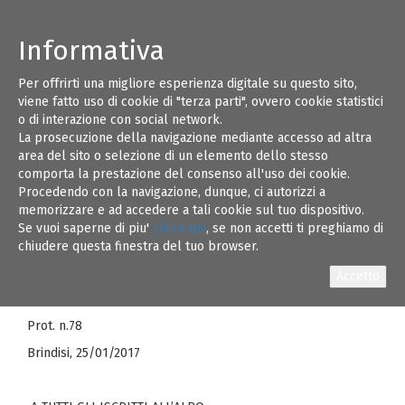
Informativa
Per offrirti una migliore esperienza digitale su questo sito,
Pagamento quota
25
viene fatto uso di cookie di "terza parti", ovvero cookie statistici
o di interazione con social network.
associativa anno 2017
La prosecuzione della navigazione mediante accesso ad altra
GEN 17
area del sito o selezione di un elemento dello stesso
comporta la prestazione del consenso all'uso dei cookie.
Procedendo con la navigazione, dunque, ci autorizzi a
ORDINE DEGLI INGEGNERI DELLA PROVINCIA DI BRINDISI
memorizzare e ad accedere a tali cookie sul tuo dispositivo.
Via F. Consiglio n. 56/B – 72100 Brindisi – C.F. 80002630749
Se vuoi saperne di piu'
clicca qui
, se non accetti ti preghiamo di
chiudere questa finestra del tuo browser.
e-mail
oringbrindisi@tiscali.it
– pec
ordine.brindisi@ingpec.eu
Prot. n.78
Brindisi, 25/01/2017