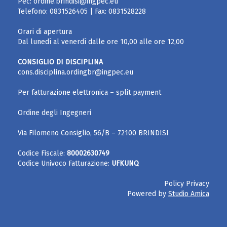
Pec:
ordine.brindisi@ingpec.eu
Telefono:
0831526405
| Fax:
0831528228
Orari di apertura
Dal lunedì al venerdì dalle ore 10,00 alle ore 12,00
CONSIGLIO DI DISCIPLINA
cons.disciplina.ordingbr@ingpec.eu
Per fatturazione elettronica – split payment
Ordine degli Ingegneri
Via Filomeno Consiglio, 56/B – 72100 BRINDISI
Codice Fiscale:
80002630749
Codice Univoco Fatturazione:
UFKUNQ
Policy Privacy
Powered by
Studio Amica