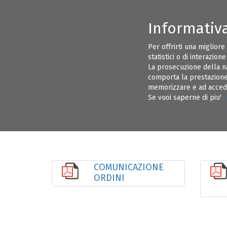
Informativ
CONSIGLIO DIRETTIVO ORDINE INGEGNERI BRINDISI
INFORMAZI
Per offrirti una migliore
statistici o di interazion
EVENTI
ALBO PRETORIO
La prosecuzione della n
comporta la prestazione 
memorizzare e ad acceder
07
Se vuoi saperne di piu'
c
SET 22
COMUNICAZIONE
ORDINI