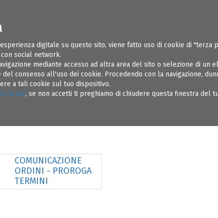
a
ONI UTILI
SOSPENSIONI
REGOLAMENTI
AMMINISTRAZIONE TR
 esperienza digitale su questo sito, viene fatto uso di cookie di "terza 
e con social network.
avigazione mediante accesso ad altra area del sito o selezione di un 
del consenso all'uso dei cookie. Procedendo con la navigazione, dunqu
e a tali cookie sul tuo dispositivo.
licca qui
, se non accetti ti preghiamo di chiudere questa finestra del 
COMUNICAZIONE
ORDINI - PROROGA
TERMINI