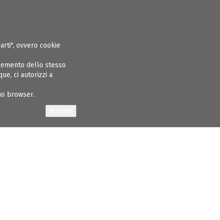
ASPARENTE
ALBO INGEGNERI
GARE E APPALTI
CONCORSI
NEWS
parti", ovvero cookie
elemento dello stesso
e, ci autorizzi a
tuo browser.