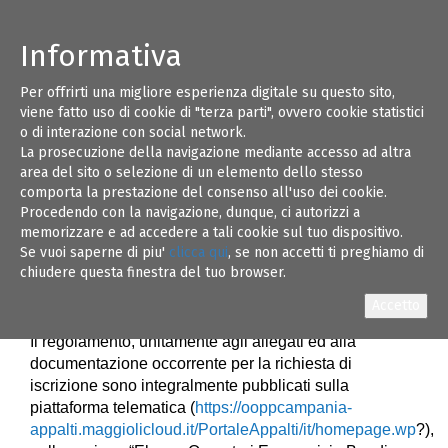
Informativa
Per offrirti una migliore esperienza digitale su questo sito,
RINNOVO ISTITUZIONE Albo degli operatori
16
viene fatto uso di cookie di "terza parti", ovvero cookie statistici
economici per l’affidamento di servizi di
o di interazione con social network.
ingegneria e architettura e altri servizi tecnici
La prosecuzione della navigazione mediante accesso ad altra
e di natura intellettuale.
FEB 22
area del sito o selezione di un elemento dello stesso
comporta la prestazione del consenso all'uso dei cookie.
Procedendo con la navigazione, dunque, ci autorizzi a
Avviso relativo all’istituzione dell’Albo in oggetto sul
memorizzare e ad accedere a tali cookie sul tuo dispositivo.
sito internet di PAT/MIMS
Se vuoi saperne di piu'
clicca qui
, se non accetti ti preghiamo di
(
https://trasparenza.mit.gov.it/pagina566_bandi-di-
chiudere questa finestra del tuo browser.
gara-e-contratti.html
) e sul sito Contratti Pubblici
(
https://www.serviziocontrattipubblici.it/SPInApp/it/bandi.p
Il regolamento, unitamente agli allegati ed alla
documentazione occorrente per la richiesta di
iscrizione sono integralmente pubblicati sulla
piattaforma telematica (
https://ooppcampania-
appalti.maggiolicloud.it/PortaleAppalti/it/homepage.wp
?),