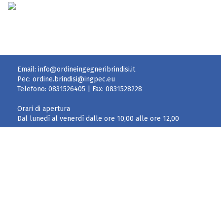
Email:
info@ordineingegneribrindisi.it
Pec:
ordine.brindisi@ingpec.eu
Telefono:
0831526405
| Fax:
0831528228
Orari di apertura
Dal lunedì al venerdì dalle ore 10,00 alle ore 12,00
CONSIGLIO DI DISCIPLINA
cons.disciplina.ordingbr@ingpec.eu
Per fatturazione elettronica – split payment
Ordine degli Ingegneri
Via Filomeno Consiglio, 56/B – 72100 BRINDISI