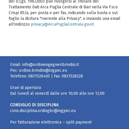
del D.Lgs. 196/2003 può rivolgersi al Titolare del
Trattamento Dati Arca Puglia Centrale di Bari nella Via F.sco
Crispi 85/a, per posta o per fax, indicando sulla busta o sul
foglio la dicitura "Inerente alla Privacy", o inviando una email
all'indirizzo
privacy@ArcaPugliaCentrale.gov.it
Email:
info@ordineingegneribrindisi.it
Pec:
ordine.brindisi@ingpec.eu
Telefono:
0831526405
| Fax:
0831528228
Orari di apertura
Dal lunedì al venerdì dalle ore 10,00 alle ore 12,00
CONSIGLIO DI DISCIPLINA
cons.disciplina.ordingbr@ingpec.eu
Per fatturazione elettronica – split payment