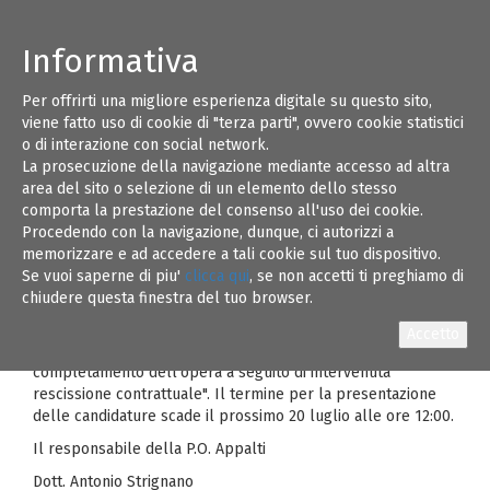
Informativa
Per offrirti una migliore esperienza digitale su questo sito,
Si informa che a far data da ieri 15 luglio è' in
19
viene fatto uso di cookie di "terza parti", ovvero cookie statistici
pubblicazione sulla home page del nostro sito
o di interazione con social network.
internet
WWW.ARCAPUGLIACENTRALE.GOV.IT
n.
La prosecuzione della navigazione mediante accesso ad altra
1 Avviso per la nomina di n.1 Presidente di
LUG 21
area del sito o selezione di un elemento dello stesso
Commissione Giudicatrice per la procedura di
comporta la prestazione del consenso all'uso dei cookie.
gara "Programma di rigenerazione urbana in
Procedendo con la navigazione, dunque, ci autorizzi a
Bari – San Girolamo, nell'area compresa tra via Don Cesare
memorizzare e ad accedere a tali cookie sul tuo dispositivo.
Franco, Lungomare IX Maggio, via V. De Fano e Strada San
Se vuoi saperne di piu'
clicca qui
, se non accetti ti preghiamo di
Girolamo - Accordo di Programma tra Regione Puglia,
chiudere questa finestra del tuo browser.
Comune di Bari e ARCA Puglia Centrale - Lavori di
costruzione dell’edificio n.1 per complessivi n.106 alloggi di
E.R.P. - Adeguamento del Progetto Esecutivo per il
completamento dell’opera a seguito di intervenuta
rescissione contrattuale". Il termine per la presentazione
delle candidature scade il prossimo 20 luglio alle ore 12:00.
Il responsabile della P.O. Appalti
Dott. Antonio Strignano