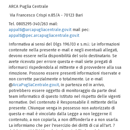
ARCA Puglia Centrale
Via Francesco Crispi n.85/A - 70123 Bari
Tel. 0805295-340/263 mail:
appalti@arcapugliacentrale.gov.it
mail pec:
appalti@pec.arcapugliacentrale.gov.it
Informativa ai sensi del Dlgs 196/03 e s.m.i.: Le informazioni
contenute nella presente e-mail e negli eventuali allegati,
devono essere nella disponibilità del solo destinatario. Se
avete ricevuto per errore questa e-mail siete pregati di
informarci rispedendola al mittente e di provvedere alla sua
rimozione. Possono essere presenti informazioni riservate e
non corrette parzialmente o totalmente. Le e-mail
@
ArcaPugliaCentrale.gov.it
, in partenza ed in arrivo,
potrebbero essere oggetto di monitoraggio da parte deal
team informatico di questo Istituto nel rispetto delle vigenti
normative. Del contenuto è Responsabile il mittente della
presente. Chiunque venga in possesso non autorizzato di
questa e-mail è vincolato dalla Legge a non leggerne il
contenuto, a non copiarla, a non diffonderla e a non usarla.
La informiamo che per l'esercizio dei diritti di cui all'art. 7