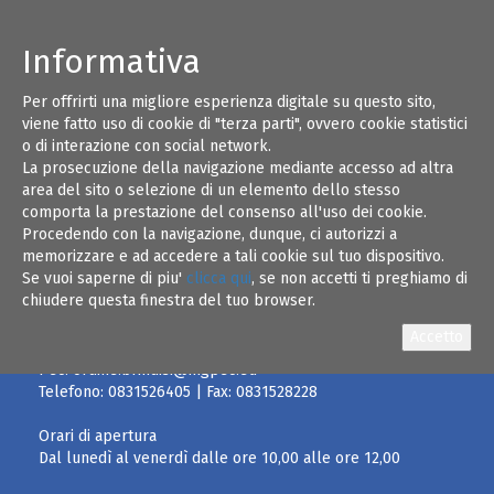
Informativa
Per offrirti una migliore esperienza digitale su questo sito,
Gli Uffici dell'Ordine degli Ingegneri della
03
viene fatto uso di cookie di "terza parti", ovvero cookie statistici
Provincia di Brindisi resteranno chiusi durante
o di interazione con social network.
il periodo estivo dal 3 al 31 Agosto 2020
La prosecuzione della navigazione mediante accesso ad altra
AGO 20
area del sito o selezione di un elemento dello stesso
comporta la prestazione del consenso all'uso dei cookie.
Procedendo con la navigazione, dunque, ci autorizzi a
memorizzare e ad accedere a tali cookie sul tuo dispositivo.
Se vuoi saperne di piu'
clicca qui
, se non accetti ti preghiamo di
chiudere questa finestra del tuo browser.
Email:
info@ordineingegneribrindisi.it
Pec:
ordine.brindisi@ingpec.eu
Telefono:
0831526405
| Fax:
0831528228
Orari di apertura
Dal lunedì al venerdì dalle ore 10,00 alle ore 12,00