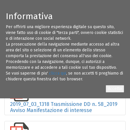
Informativa
Per offrirti una migliore esperienza digitale su questo sito,
rocedura di affidamento del servizio di
08
viene fatto uso di cookie di "terza parti", ovvero cookie statistici
monitoraggio e verifica tecnica e
o di interazione con social network.
amministrativo-contabile del servizio di
La prosecuzione della navigazione mediante accesso ad altra
gestione, manutenzione ordinaria e
LUG 19
area del sito o selezione di un elemento dello stesso
straordinaria, controllo e custodia delle
comporta la prestazione del consenso all'uso dei cookie.
superfici eliportuali regionali. Avviso di
Procedendo con la navigazione, dunque, ci autorizzi a
Manifestazione di interesse
memorizzare e ad accedere a tali cookie sul tuo dispositivo.
Se vuoi saperne di piu'
clicca qui
, se non accetti ti preghiamo di
chiudere questa finestra del tuo browser.
2019_07_03_1318 Trasmissione DD n. 58_2019
Avviso Manifestazione di interesse