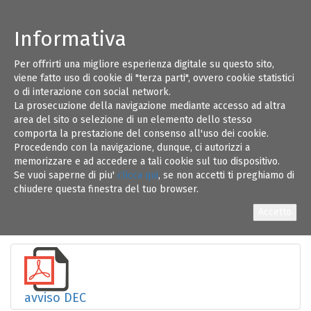
Informativa
Per offrirti una migliore esperienza digitale su questo sito,
Comune di Fasano - pubblicazione avviso
01
viene fatto uso di cookie di "terza parti", ovvero cookie statistici
pubblico per manifestazione di interesse (vedi
o di interazione con social network.
allegati)
La prosecuzione della navigazione mediante accesso ad altra
LUG 19
area del sito o selezione di un elemento dello stesso
comporta la prestazione del consenso all'uso dei cookie.
Procedendo con la navigazione, dunque, ci autorizzi a
memorizzare e ad accedere a tali cookie sul tuo dispositivo.
Se vuoi saperne di piu'
clicca qui
, se non accetti ti preghiamo di
chiudere questa finestra del tuo browser.
074007.REGISTRO UFFICIALE.2019.0029169
avviso DEC