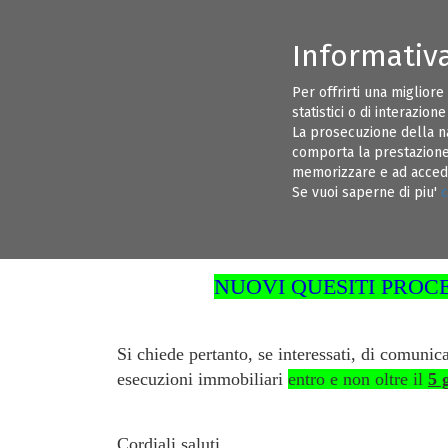
Informativ
CONSIGLIO DIRETTIVO ORDINE INGEGNERI BRINDISI
INFORMAZI
Per offrirti una migliore
statistici o di interazion
EVENTI
ALBO PRETORIO
La prosecuzione della n
comporta la prestazione 
memorizzare e ad acceder
Gentili Colleghi,
30
Se vuoi saperne di piu'
c
si comunica che il Tribunale di B
MAG 19
NUOVI QUESITI PROC
Si chiede pertanto, se interessati, di comuni
esecuzioni immobiliari
entro e non oltre il
5 
Cordiali saluti.