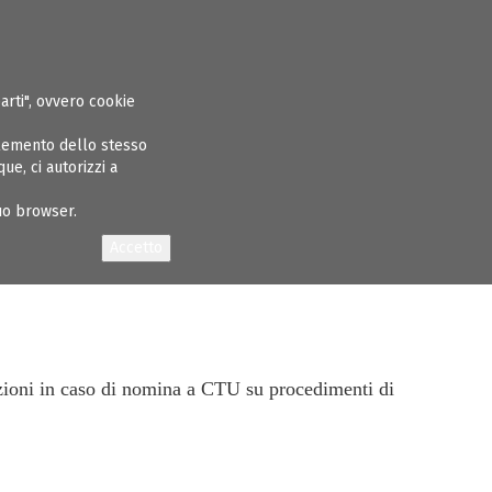
ASPARENTE
ALBO INGEGNERI
GARE E APPALTI
CONCORSI
NEWS
parti", ovvero cookie
elemento dello stesso
e, ci autorizzi a
tuo browser.
cazioni in caso di nomina a CTU su procedimenti di