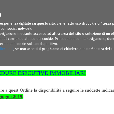
a
ONI UTILI
SOSPENSIONI
REGOLAMENTI
AMMINISTRAZIONE TR
 esperienza digitale su questo sito, viene fatto uso di cookie di "terza 
e con social network.
avigazione mediante accesso ad altra area del sito o selezione di un 
del consenso all'uso dei cookie. Procedendo con la navigazione, dunqu
e a tali cookie sul tuo dispositivo.
licca qui
, se non accetti ti preghiamo di chiudere questa finestra del 
rindisi ha indicato i
EDURE ESECUTIVE IMMOBILIARI
care a quest’Ordine la disponibilità a seguire le suddette indi
giugno 2019
.