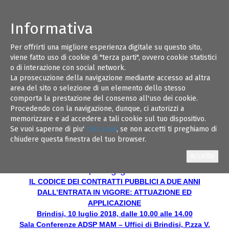
Informativa
Per offrirti una migliore esperienza digitale su questo sito,
ORDINE DEGLI INGEGNERI DELLA
10
viene fatto uso di cookie di "terza parti", ovvero cookie statistici
PROVINCIA DI BRINDISI
o di interazione con social network.
La prosecuzione della navigazione mediante accesso ad altra
LEGISLAZIONE TECNICA - AREA
LUG 18
area del sito o selezione di un elemento dello stesso
FORMAZIONE
comporta la prestazione del consenso all'uso dei cookie.
Procedendo con la navigazione, dunque, ci autorizzi a
CONTRIBUTO TECNICO SCIENTIFICO DI SEA
memorizzare e ad accedere a tali cookie sul tuo dispositivo.
(SENTENZE APPALTI)
Se vuoi saperne di piu'
clicca qui
, se non accetti ti preghiamo di
chiudere questa finestra del tuo browser.
Incontro Formativo Gratuito - 4 ore in Aula - 4 CFP
per Ingegneri
IL CODICE DEI CONTRATTI PUBBLICI A DUE ANNI
DALL’ENTRATA IN VIGORE: ATTUAZIONE ED
APPLICAZIONE
Brindisi, 10 luglio 2018, dalle 10.00 alle 14.00
Sala Conferenze ADSP MAM – Uffici di Brindisi, P.zza V.