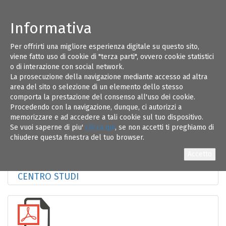
Informativa
Per offrirti una migliore esperienza digitale su questo sito,
Consiglio Nazionale Ingegneri - CIRC. 241-
31
viene fatto uso di cookie di "terza parti", ovvero cookie statistici
Principio equo compenso remunerazione
o di interazione con social network.
prestazioni professionali art.19-trasmissione
La prosecuzione della navigazione mediante accesso ad altra
Documento Centro Studi
MAG 18
area del sito o selezione di un elemento dello stesso
comporta la prestazione del consenso all'uso dei cookie.
Procedendo con la navigazione, dunque, ci autorizzi a
memorizzare e ad accedere a tali cookie sul tuo dispositivo.
Se vuoi saperne di piu'
clicca qui
, se non accetti ti preghiamo di
chiudere questa finestra del tuo browser.
CIRC.CNI 241-24.05.18-EQUO COMPENSO-
CENTRO STUDI