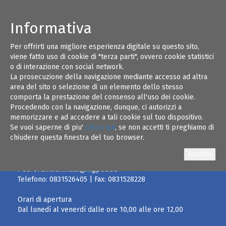
Informativa
Per offrirti una migliore esperienza digitale su questo sito,
LA SEGRETERIA DELL'ORDINE RIMARRA' CHIUSA
15
viene fatto uso di cookie di "terza parti", ovvero cookie statistici
GIOVEDI' 17 MAGGIO 2018
o di interazione con social network.
RIAPRIRA' VENERDI' CON APERTURA DALLE
La prosecuzione della navigazione mediante accesso ad altra
MAG 18
ORE 10,00 ALLE ORE 12,00
area del sito o selezione di un elemento dello stesso
comporta la prestazione del consenso all'uso dei cookie.
Procedendo con la navigazione, dunque, ci autorizzi a
memorizzare e ad accedere a tali cookie sul tuo dispositivo.
Se vuoi saperne di piu'
clicca qui
, se non accetti ti preghiamo di
chiudere questa finestra del tuo browser.
Email:
info@ordineingegneribrindisi.it
Pec:
ordine.brindisi@ingpec.eu
Telefono:
0831526405
| Fax:
0831528228
Orari di apertura
Dal lunedì al venerdì dalle ore 10,00 alle ore 12,00