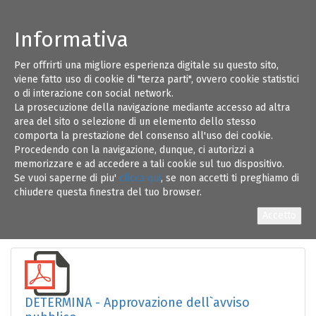
Informativa
Per offrirti una migliore esperienza digitale su questo sito,
AVVISO PUBBLICO PER LA NOMINA DEI
29
viene fatto uso di cookie di "terza parti", ovvero cookie statistici
COMPONENTI DELLA COMMISSIONE LOCALE
o di interazione con social network.
PER IL PAESAGGIO AI SENSI DELLA LEGGE
La prosecuzione della navigazione mediante accesso ad altra
REGIONALE PUGLIA N.20/2009 e ss.mm.ii.
GEN 18
area del sito o selezione di un elemento dello stesso
comporta la prestazione del consenso all'uso dei cookie.
Procedendo con la navigazione, dunque, ci autorizzi a
memorizzare e ad accedere a tali cookie sul tuo dispositivo.
Se vuoi saperne di piu'
clicca qui
, se non accetti ti preghiamo di
chiudere questa finestra del tuo browser.
invio lettera avviso bando
DETERMINA - Approvazione dell`avviso