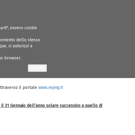
ASPARENTE
ALBO INGEGNERI
GARE E APPALTI
CONCORSI
NEWS
parti", ovvero cookie
elemento dello stesso
e, ci autorizzi a
tuo browser.
gono indicate le modalità di accesso per
2017.
ttraverso il portale
www.mying.it
 il 31 Gennaio dell’anno solare successivo a quello di