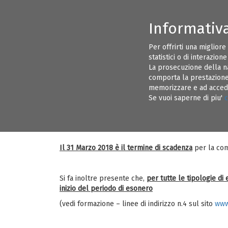
Informativ
CONSIGLIO DIRETTIVO ORDINE INGEGNERI BRINDISI
INFORMAZI
Per offrirti una migliore
statistici o di interazion
EVENTI
ALBO PRETORIO
La prosecuzione della n
comporta la prestazione 
memorizzare e ad acceder
Egregi Colleghi,
28
Se vuoi saperne di piu'
c
si comunica che nella circolare n. 16
l’accreditamento dei 15 CFP relativi a
DEC 17
Il 31 Marzo 2018 è il termine di scadenza
per la com
Si fa inoltre presente che,
per tutte le tipologie di
inizio del periodo di esonero
(vedi formazione – linee di indirizzo n.4 sul sito
www