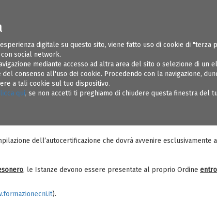
a
ONI UTILI
SOSPENSIONI
REGOLAMENTI
AMMINISTRAZIONE TR
 esperienza digitale su questo sito, viene fatto uso di cookie di "terza 
e con social network.
avigazione mediante accesso ad altra area del sito o selezione di un 
del consenso all'uso dei cookie. Procedendo con la navigazione, dunqu
e a tali cookie sul tuo dispositivo.
licca qui
, se non accetti ti preghiamo di chiudere questa finestra del 
1 del C.N.I. avente per oggetto “formazione – autocertificazione”, ven
ll’aggiornamento informale legato all’attività professionale per l’anno 
pilazione dell’autocertificazione che dovrà avvenire esclusivamente a
 esonero
, le Istanze devono essere presentate al proprio Ordine
entro
.formazionecni.it
).