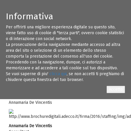
Informativa
Per offrirti una migliore esperienza digitale su questo sito,
Gent.mi,
23
viene fatto uso di cookie di "terza parti", ovvero cookie statistici
In qualità di Consultant in Adecco, mi occupo
o di interazione con social network.
di ricerca e selezione di profili con particolari
La prosecuzione della navigazione mediante accesso ad altra
NOV 17
skill tecniche da proporre alle aziende sul
area del sito o selezione di un elemento dello stesso
territorio Pugliese
comporta la prestazione del consenso all'uso dei cookie.
Procedendo con la navigazione, dunque, ci autorizzi a
come anticipato telefonicamente, la presente per chiedere
memorizzare e ad accedere a tali cookie sul tuo dispositivo.
la possibilità di diffusione di una selezione in corso in
Se vuoi saperne di piu'
clicca qui
, se non accetti ti preghiamo di
questo momento.
chiudere questa finestra del tuo browser.
Ringraziandovi per il supporto e la collaborazione,
saluto cordialmente,
Annamaria De Vincentis
Annamaria De Vincentis