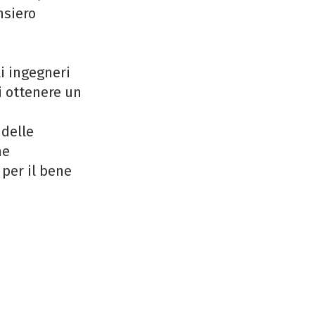
nsiero
li ingegneri
i ottenere un
 delle
he
 per il bene