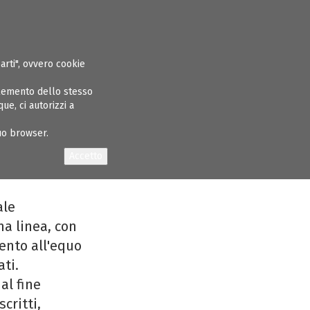
ASPARENTE
ALBO INGEGNERI
GARE E APPALTI
CONCORSI
NEWS
parti", ovvero cookie
elemento dello stesso
e, ci autorizzi a
o, Bari, BAT,
tuo browser.
to
ale
a linea, con
ento all'equo
ati.
al fine
critti,