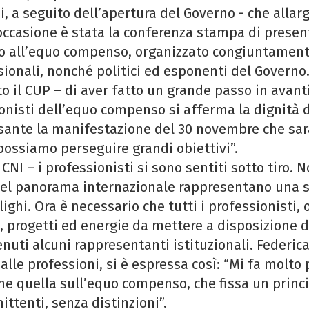
i, a seguito dell’apertura del Governo - che allar
’occasione è stata la conferenza stampa di presen
 all’equo compenso, organizzato congiuntamente
ssionali, nonché politici ed esponenti del Governo
to il CUP – di aver fatto un grande passo in avant
ionisti dell’equo compenso si afferma la dignità 
ssante la manifestazione del 30 novembre che sarà
possiamo perseguire grandi obiettivi”.
NI – i professionisti si sono sentiti sotto tiro. N
ni nel panorama internazionale rappresentano una 
ighi. Ora è necessario che tutti i professionisti, 
 progetti ed energie da mettere a disposizione d
uti alcuni rappresentanti istituzionali. Federica
alle professioni, si è espressa così: “Mi fa molto
e quella sull’equo compenso, che fissa un princip
mittenti, senza distinzioni”.