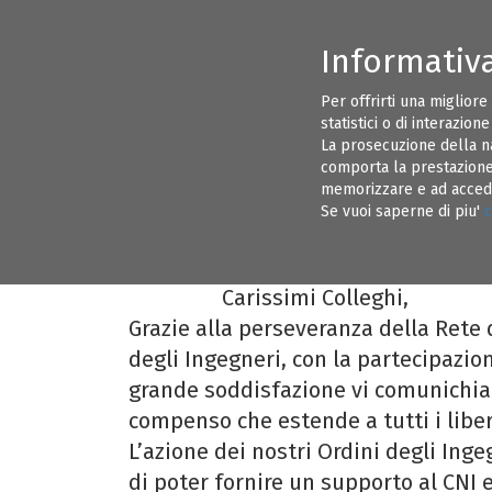
Informativ
CONSIGLIO DIRETTIVO ORDINE INGEGNERI BRINDISI
INFORMAZI
Per offrirti una migliore
statistici o di interazion
EVENTI
ALBO PRETORIO
La prosecuzione della n
comporta la prestazione 
memorizzare e ad acceder
EQUO COMPENSO - Comunicat
15
Se vuoi saperne di piu'
c
Benevento, Brindisi, Casert
NOV 17
Carissimi Colleghi,
Grazie alla perseveranza della Rete 
degli Ingegneri, con la partecipazi
grande soddisfazione vi comunichia
compenso che estende a tutti i liber
L’azione dei nostri Ordini degli Inge
di poter fornire un supporto al CNI e