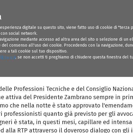
a
ONI UTILI
SOSPENSIONI
REGOLAMENTI
AMMINISTRAZIONE TR
 esperienza digitale su questo sito, viene fatto uso di cookie di "terza 
e con social network.
avigazione mediante accesso ad altra area del sito o selezione di un 
del consenso all'uso dei cookie. Procedendo con la navigazione, dunqu
e a tali cookie sul tuo dispositivo.
o Stampa degli Ordini degli Ingegneri di Avellin
licca qui
, se non accetti ti preghiamo di chiudere questa finestra del 
a, Foggia, Lecce, Matera, Potenza, Salerno, Taran
delle Professioni Tecniche e del Consiglio Nazion
one attiva del Presidente Zambrano sempre in prim
mo che nella notte è stato approvato l'emendam
i professionisti quanto già previsto per gli avvoc
gneri è stata, in questi mesi, capillare ed intensa 
d alla RTP attraverso il doveroso dialogo con gli is