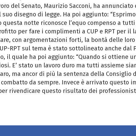
oro del Senato, Maurizio Sacconi, ha annunciato 
 suo disegno di legge. Ha poi aggiunto: “Esprim
questa notte riconosce l’equo compenso a tutti i
ofitto per fare i complimenti a CUP e RPT per il l
are, con argomentazioni forti, la bontà delle loro 
 CUP-RPT sul tema è stato sottolineato anche dal
, il quale ha poi aggiunto: “Quando si ottiene un
osi. E’ stato un lavoro duro ma tutti assieme siam
zaro, ma ancor di più la sentenza della Consiglio 
io combatto da sempre. Invece è arrivato questo im
r rivendicare questo risultato dei professionisti