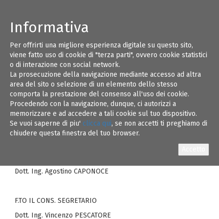
Informativa
Per offrirti una migliore esperienza digitale su questo sito,
sI PUBBLICANO DI SEGUITO:
13
viene fatto uso di cookie di "terza parti", ovvero cookie statistici
- Nota prot.n. 1210 indirizzata al Consiglio
o di interazione con social network.
Nazionale degli Ingegneri ed ai Componenti il
La prosecuzione della navigazione mediante accesso ad altra
OTT 17
Consiglio di Disciplina
area del sito o selezione di un elemento dello stesso
comporta la prestazione del consenso all'uso dei cookie.
- Composizione del Nuovo Consiglio
Procedendo con la navigazione, dunque, ci autorizzi a
Territoriale di Disciplina - Quadriennio 2017 - 2021 come da
memorizzare e ad accedere a tali cookie sul tuo dispositivo.
Decreti del Presidente del Tribunale prot.lli nn. 1770 del
Se vuoi saperne di piu'
clicca qui
, se non accetti ti preghiamo di
4.10.2017 e n. 1885 del 13.10.2017
chiudere questa finestra del tuo browser.
F.TO IL PRESIDENTE
Dott. Ing. Agostino CAPONOCE
F.TO IL CONS. SEGRETARIO
Dott. Ing. Vincenzo PESCATORE