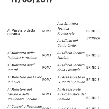
Alla Struttura
Tecnica
Al Ministero della
ROMA
BRINDISI
Provinciale
Giustizia
BRINDISI
All’Ufficio del
Genio Civile
Al Ministero della
All’Ufficio Tecnico
ROMA
BRINDISI
Pubblica Istruzione
Erariale
Al Ministero degli
All’Ufficio Tecnico
ROMA
BRINDISI
Interni
della Provincia
Al Ministero dei Lavori
All’Assessorato ai
ROMA
BRINDISI
Pubblici
LL.PP. del Comune
Al Ministero del
All’Assessorato
Lavoro e della
ROMA
all’Urbanistica del
BRINDISI
Previdenza Sociale
Comune
Al Consiglio Nazionale
ROMA
Alla C.C.I.A.A.
BRINDISI