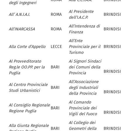
degli Ingegneri
Al Presidente
All’ A.N.I.A.I.
ROMA
BRINDISI
dell’I.A.C.P.
All’Intendenza di
All’INARCASSA
ROMA
BRINDISI
Finanza
All’Ente
Alla Corte d’Appello
LECCE
Provinciale per il
BRINDISI
Turismo
Al Provveditorato
Ai Signori Sindaci
Reg.le OO.PP. per la
BARI
dei Comuni della
BRINDISI
Puglia
Provincia
All’Associazione
Al Centro Provinciale
BARI
degli Industriali
Studi Urbanistici
BRINDISI
della Provincia
Al Comando
Al Consiglio Regionale
BARI
Provinciale dei
Regione Puglia
BRINDISI
Vigili del Fuoco
Al Collegio dei
Alla Giunta Regionale
BARI
Geometri della
BRINDISI