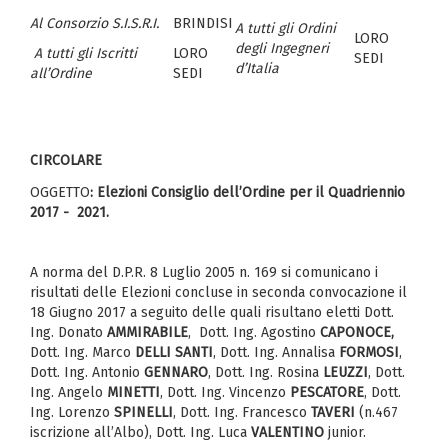
Al Consorzio S.I.S.R.I.
BRINDISI
A tutti gli Ordini
LORO
degli Ingegneri
A tutti gli Iscritti
LORO
SEDI
d’Italia
all’Ordine
SEDI
CIRCOLARE
OGGETTO
: Elezioni Consiglio dell’Ordine per il Quadriennio
2017 - 2021.
A norma del D.P.R. 8 Luglio 2005 n. 169 si comunicano i
risultati delle Elezioni concluse in seconda convocazione il
18 Giugno 2017 a seguito delle quali risultano eletti Dott.
Ing. Donato
AMMIRABILE
, Dott. Ing. Agostino
CAPONOCE,
Dott. Ing. Marco
DELLI SANTI
, Dott. Ing. Annalisa
FORMOSI
,
Dott. Ing. Antonio
GENNARO
, Dott. Ing. Rosina
LEUZZI
, Dott.
Ing. Angelo
MINETTI
, Dott. Ing. Vincenzo
PESCATORE
, Dott.
Ing. Lorenzo
SPINELLI
, Dott. Ing. Francesco
TAVERI
(n.467
iscrizione all’Albo), Dott. Ing. Luca
VALENTINO
junior.