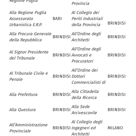
Regione Puglia
Provincia
Alla Regione Puglia
Al Collegio dei
Assessorato
BARI
Periti Industriali
BRINDISI
Urbanistica E.R.P.
della Provincia
Alla Procura Generale
All’Ordine degli
BRINDISI
BRINDISI
della Repubblica
Architetti
All’Ordine degli
Al Signor Presidente
BRINDISI
Avvocati e
BRINDISI
del Tribunale
Procuratori
All’Ordine dei
Al Tribunale Civile e
BRINDISI
Dottori
BRINDISI
Penale
Commercialisti di
Alla Cittadella
Alla Prefettura
BRINDISI
BRINDISI
della Ricerca
Alla Sede
Alla Questura
BRINDISI
BRINDISI
Arcivescovile
Al Collegio degli
All’Amministrazione
BRINDISI
Ingegneri ed
MILANO
Provinciale
Architetti