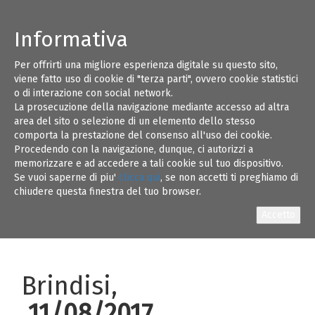
Informativa
Per offrirti una migliore esperienza digitale su questo sito,
ORDINE DEGLI INGEGNERI DELLA
11
viene fatto uso di cookie di "terza parti", ovvero cookie statistici
PROVINCIA DI BRINDISI
o di interazione con social network.
C.A.P. 72100 – Via Filomeno Consiglio, 56/B Tel.
La prosecuzione della navigazione mediante accesso ad altra
AGO 17
0831/526405 – fax 0831/528228
area del sito o selezione di un elemento dello stesso
comporta la prestazione del consenso all'uso dei cookie.
PEC:
ordine.brindisi@ingpec.eu
– e-mail:
Procedendo con la navigazione, dunque, ci autorizzi a
info@ordineingegneribrindisi.it
-
oringbrindisi@tiscali.it
memorizzare e ad accedere a tali cookie sul tuo dispositivo.
Se vuoi saperne di piu'
clicca qui
, se non accetti ti preghiamo di
Prot.
chiudere questa finestra del tuo browser.
n.10
Brindisi,
11/0