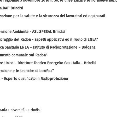
ale 3 novembre 2016 n. 30, le linee guida e le normative nazional
DAP Brindisi
 per la salute e la sicurezza dei lavoratori ed equiparati
one Ambiente - ASL SPESAL Brindisi
o del Radon - aspetti applicativi ed il ruolo di ENEA”
sica Sanitaria ENEA – Istituto di Radioprotezione – Bologna
amento comunale sul Radon”
re Unico – Direttore Tecnico Energeko Gas Italia – Brindisi
zione e le tecniche di bonifica”
- Esperto qualificato in Radioprotezione
ula Università - Brindisi