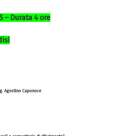
5 – Durata 4 ore
isi
ng. Agostino Caponoce