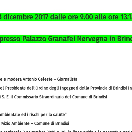
 dicembre 2017 dalle ore 9.00 alle ore 13.1
presso Palazzo Granafei Nervegna in Brind
e modera Antonio Celeste – Giornalista
residente dell’Ordine degli Ingegneri della Provincia di Brindisi I
. E. il Commissario Straordinario del Comune di Brindisi
ientale ed i rischi per la salute”
zio Ambiente – Comune di Brindisi