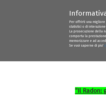
Informativ
CONSIGLIO DIRETTIVO ORDINE INGEGNERI BRINDISI
INFORMAZI
Per offrirti una migliore
statistici o di interazion
EVENTI
ALBO PRETORIO
La prosecuzione della n
comporta la prestazione 
memorizzare e ad acceder
13
Se vuoi saperne di piu'
c
DEC 17
“Il Radon: 