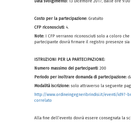
Data svolgimento:
13 Dicembre 2017, dalle ore 9.00 
Costo per la partecipazione:
Gratuito
CFP riconosciuti:
4.
Note:
I CFP verranno riconosciuti solo a coloro che a
partecipante dovrà firmare il registro presenze sia 
ISTRUZIONI PER LA PARTECIPAZIONE:
Numero massimo dei partecipanti:
200
Periodo per inoltrare domanda di partecipazione:
da
Modalità iscrizione:
solo attraverso la seguente pag
http://www.ordineingegneribrindisi.it/eventi/id97-
correlato
Alla fine dell’evento dovrà essere consegnata la sc