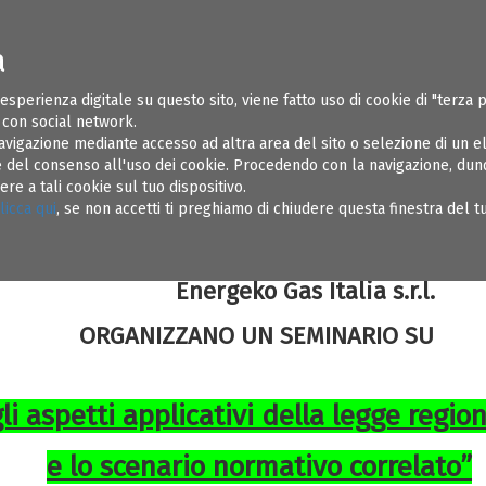
a
ONI UTILI
SOSPENSIONI
REGOLAMENTI
AMMINISTRAZIONE TR
 esperienza digitale su questo sito, viene fatto uso di cookie di "terza 
e con social network.
avigazione mediante accesso ad altra area del sito o selezione di un 
del consenso all'uso dei cookie. Procedendo con la navigazione, dunqu
e a tali cookie sul tuo dispositivo.
L’ORDINE DEGLI INGEGNERI DELLA PROVINCIA 
licca qui
, se non accetti ti preghiamo di chiudere questa finestra del 
IL COMUNE DI BRINDISI - Servizio Amb
Energeko Gas Italia s.r.l.
ORGANIZZANO UN SEMINARIO SU
gli aspetti applicativi della legge regio
e lo scenario normativo correlato”