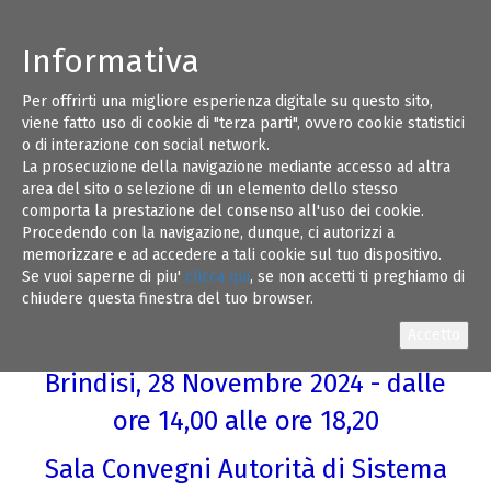
Informativa
Per offrirti una migliore esperienza digitale su questo sito,
"Le bonifiche nel Sito di
28
viene fatto uso di cookie di "terza parti", ovvero cookie statistici
o di interazione con social network.
Interesse Nazionale di
La prosecuzione della navigazione mediante accesso ad altra
NOV 24
area del sito o selezione di un elemento dello stesso
Brindisi: aspetti tecnici e
comporta la prestazione del consenso all'uso dei cookie.
Procedendo con la navigazione, dunque, ci autorizzi a
procedurali"
memorizzare e ad accedere a tali cookie sul tuo dispositivo.
Se vuoi saperne di piu'
clicca qui
, se non accetti ti preghiamo di
Convegno con 3 Crediti Formativi
chiudere questa finestra del tuo browser.
Professionali per Ingegneri
Brindisi, 28 Novembre 2024 - dalle
ore 14,00 alle ore 18,20
Sala Convegni Autorità di Sistema