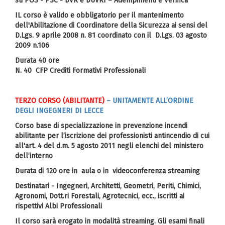
su POS - PSC - DVR e DUVRI – Adempimenti e Verifica
IL corso è valido e obbligatorio per il mantenimento
dell'Abilitazione di Coordinatore della Sicurezza ai sensi del
D.Lgs. 9 aprile 2008 n. 81 coordinato con il D.Lgs. 03 agosto
2009 n.106
Durata 40 ore
N. 40 CFP Crediti Formativi Professionali
TERZO CORSO (ABILITANTE)
– UNITAMENTE ALL’ORDINE
DEGLI INGEGNERI DI LECCE
Corso base di specializzazione in prevenzione incendi
abilitante per l’iscrizione dei professionisti antincendio di cui
all'art. 4 del d.m. 5 agosto 2011 negli elenchi del ministero
dell’interno
Durata di 120 ore in aula o in videoconferenza streaming
Destinatari - Ingegneri, Architetti, Geometri, Periti, Chimici,
Agronomi, Dott.ri Forestali, Agrotecnici, ecc., iscritti ai
rispettivi Albi Professionali
Il corso sarà erogato in modalità streaming. Gli esami finali