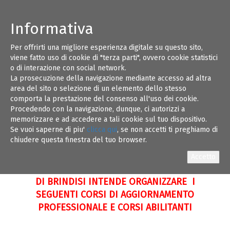
Informativa
Per offrirti una migliore esperienza digitale su questo sito,
ORDINE DEGLI INGEGNERI DELLA
15
viene fatto uso di cookie di "terza parti", ovvero cookie statistici
PROVINCIA DI BRINDISI
o di interazione con social network.
La prosecuzione della navigazione mediante accesso ad altra
Via Filomeno Consiglio, 56/B – 72100 Brindisi –
FEB 23
area del sito o selezione di un elemento dello stesso
Tel. 0831.526405
comporta la prestazione del consenso all'uso dei cookie.
Procedendo con la navigazione, dunque, ci autorizzi a
PEC:
ordine.brindisi@ingpec.eu
– e-mail:
memorizzare e ad accedere a tali cookie sul tuo dispositivo.
info@ordineingegneribrindisi.it
Se vuoi saperne di piu'
clicca qui
, se non accetti ti preghiamo di
chiudere questa finestra del tuo browser.
L’ORDINE DEGLI INGEGNERI DELLA PROVINCIA
DI BRINDISI
INTENDE ORGANIZZARE I
SEGUENTI CORSI DI AGGIORNAMENTO
PROFESSIONALE E CORSI ABILITANTI