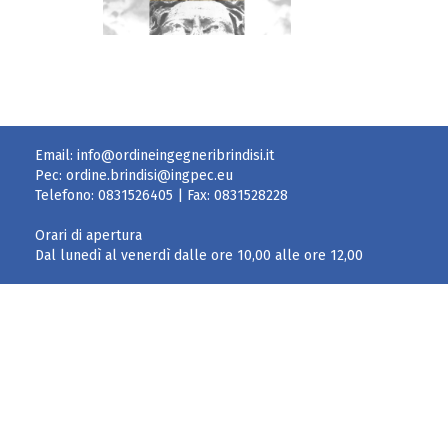
Email:
info@ordineingegneribrindisi.it
Pec:
ordine.brindisi@ingpec.eu
Telefono:
0831526405
| Fax:
0831528228
Orari di apertura
Dal lunedì al venerdì dalle ore 10,00 alle ore 12,00
CONSIGLIO DI DISCIPLINA
cons.disciplina.ordingbr@ingpec.eu
Per fatturazione elettronica – split payment
Ordine degli Ingegneri
Via Filomeno Consiglio, 56/B – 72100 BRINDISI