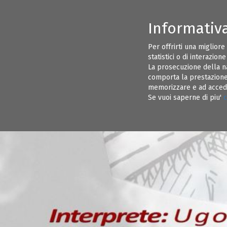
Informativ
CONSIGLIO DIRETTIVO ORDINE INGEGNERI BRINDISI
INFORMAZI
Per offrirti una migliore
statistici o di interazion
EVENTI
ALBO PRETORIO
La prosecuzione della n
comporta la prestazione 
memorizzare e ad acceder
Se vuoi saperne di piu'
c