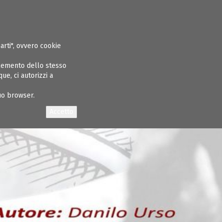
ASPARENTE
ALBO INGEGNERI
GARE E APPALTI
CONCORSI
NEWS
parti", ovvero cookie
elemento dello stesso
e, ci autorizzi a
tuo browser.