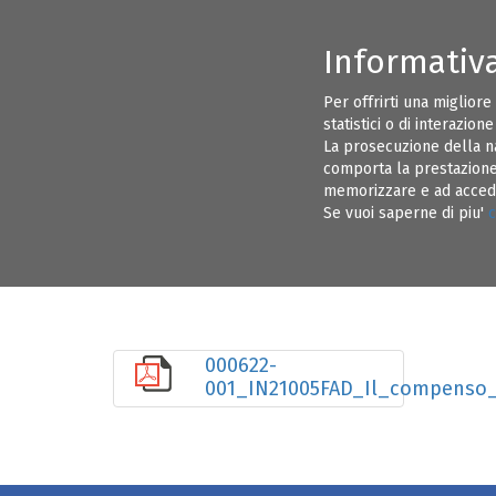
Informativ
CONSIGLIO DIRETTIVO ORDINE INGEGNERI BRINDISI
INFORMAZI
Per offrirti una migliore
statistici o di interazion
EVENTI
ALBO PRETORIO
La prosecuzione della n
comporta la prestazione 
memorizzare e ad acceder
Convegno "IL COMPENSO DEL CTU" - Ing
07
Se vuoi saperne di piu'
c
MAG 21
000622-
001_IN21005FAD_Il_compenso