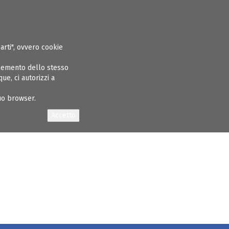
ASPARENTE
ALBO INGEGNERI
GARE E APPALTI
CONCORSI
NEWS
parti", ovvero cookie
elemento dello stesso
e, ci autorizzi a
 del 7/5/2021 ore 14:30/18:30
tuo browser.