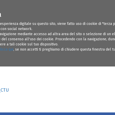
a
ONI UTILI
SOSPENSIONI
REGOLAMENTI
AMMINISTRAZIONE TR
 esperienza digitale su questo sito, viene fatto uso di cookie di "terza 
e con social network.
avigazione mediante accesso ad altra area del sito o selezione di un 
del consenso all'uso dei cookie. Procedendo con la navigazione, dunqu
e a tali cookie sul tuo dispositivo.
egneri ed Avvocati di VR - Webinar gratuito piattaforma GoToWebinar
licca qui
, se non accetti ti preghiamo di chiudere questa finestra del 
_CTU