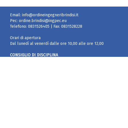
Email:
info@ordineingegneribrindisi.it
Pec:
ordine.brindisi@ingpec.eu
Telefono:
0831526405
| Fax:
0831528228
Orari di apertura
Dal lunedì al venerdì dalle ore 10,00 alle ore 12,00
CONSIGLIO DI DISCIPLINA
cons.disciplina.ordingbr@ingpec.eu
Per fatturazione elettronica – split payment
Ordine degli Ingegneri
Via Filomeno Consiglio, 56/B – 72100 BRINDISI
Codice Fiscale:
80002630749
Codice Univoco Fatturazione:
UFKUNQ
Policy Privacy