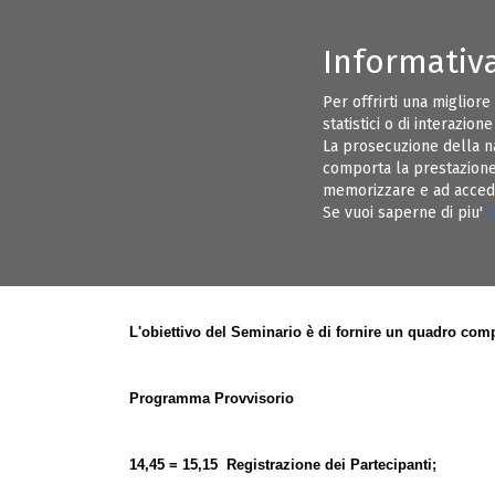
Informativ
CONSIGLIO DIRETTIVO ORDINE INGEGNERI BRINDISI
INFORMAZI
Per offrirti una migliore
statistici o di interazion
EVENTI
ALBO PRETORIO
La prosecuzione della n
comporta la prestazione 
memorizzare e ad acceder
Mercoledì 11 dicembre 2019 presso la "
11
Se vuoi saperne di piu'
c
" La Responsabilità Civile e Penale del P
DEC 19
L'obiettivo del Seminario è di fornire un quadro compl
Programma Provvisorio
14,45 = 15,15 Registrazione dei Partecipanti;