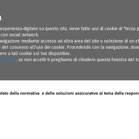
a
ONI UTILI
SOSPENSIONI
REGOLAMENTI
AMMINISTRAZIONE TR
 esperienza digitale su questo sito, viene fatto uso di cookie di "terza 
e con social network.
avigazione mediante accesso ad altra area del sito o selezione di un 
del consenso all'uso dei cookie. Procedendo con la navigazione, dunqu
e a tali cookie sul tuo dispositivo.
 Masseria Caselli" San Vito dei Normanni:
licca qui
, se non accetti ti preghiamo di chiudere questa finestra del 
rogettista e del Direttore Lavori"
eto della normativa e delle soluzioni assicurative al tema della responsab