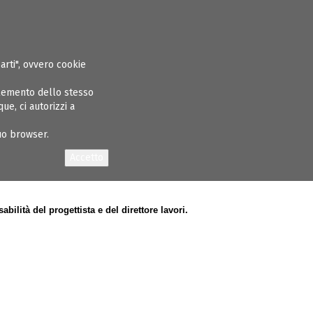
ASPARENTE
ALBO INGEGNERI
GARE E APPALTI
CONCORSI
NEWS
parti", ovvero cookie
elemento dello stesso
e, ci autorizzi a
tuo browser.
ilità del progettista e del direttore lavori.