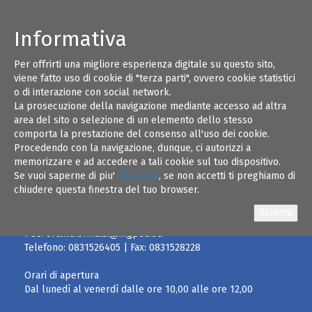
Informativa
Per offrirti una migliore esperienza digitale su questo sito,
20
viene fatto uso di cookie di "terza parti", ovvero cookie statistici
o di interazione con social network.
La prosecuzione della navigazione mediante accesso ad altra
OTT 19
area del sito o selezione di un elemento dello stesso
comporta la prestazione del consenso all'uso dei cookie.
Procedendo con la navigazione, dunque, ci autorizzi a
memorizzare e ad accedere a tali cookie sul tuo dispositivo.
Se vuoi saperne di piu'
clicca qui
, se non accetti ti preghiamo di
chiudere questa finestra del tuo browser.
Email:
info@ordineingegneribrindisi.it
Pec:
ordine.brindisi@ingpec.eu
Telefono:
0831526405
| Fax:
0831528228
Orari di apertura
Dal lunedì al venerdì dalle ore 10,00 alle ore 12,00