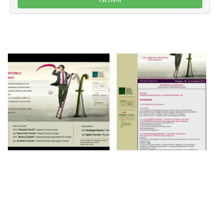
Email:
info@ordineingegneribrindisi.it