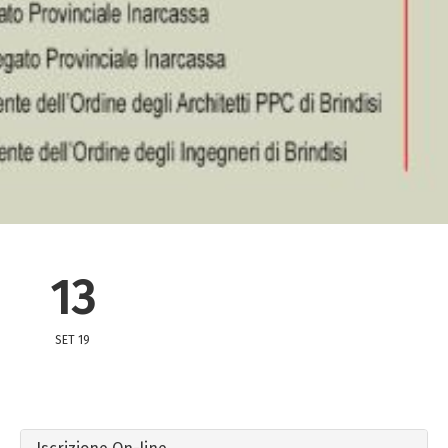
13
SET 19