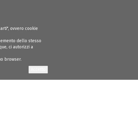
ASPARENTE
ALBO INGEGNERI
GARE E APPALTI
CONCORSI
NEWS
parti", ovvero cookie
elemento dello stesso
e, ci autorizzi a
tuo browser.