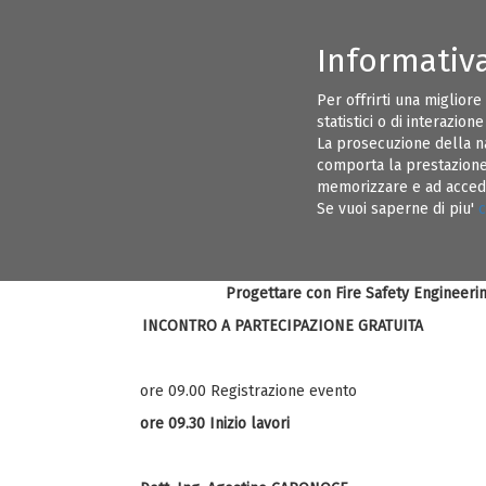
Informativ
CONSIGLIO DIRETTIVO ORDINE INGEGNERI BRINDISI
INFORMAZI
Per offrirti una migliore
statistici o di interazion
EVENTI
ALBO PRETORIO
La prosecuzione della n
comporta la prestazione 
memorizzare e ad acceder
Progettare con Fire Safety Engine
20
Se vuoi saperne di piu'
c
MESAGNE (BR) 20 febbraio 2019 ore 9
Castello Normanno Svevo di Mesagn
FEB 19
Progettare con Fire Safety Engineeri
INCONTRO A PARTECIPAZIONE GRATUITA
ore 09.00 Registrazione evento
ore 09.30 Inizio lavori