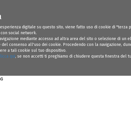
a
ONI UTILI
SOSPENSIONI
REGOLAMENTI
AMMINISTRAZIONE TR
 esperienza digitale su questo sito, viene fatto uso di cookie di "terza 
e con social network.
avigazione mediante accesso ad altra area del sito o selezione di un 
del consenso all'uso dei cookie. Procedendo con la navigazione, dunqu
e a tali cookie sul tuo dispositivo.
ering
licca qui
, se non accetti ti preghiamo di chiudere questa finestra del 
,30 – 12,30
e -
via Castello, 72023 Mesagne (BR)
nG