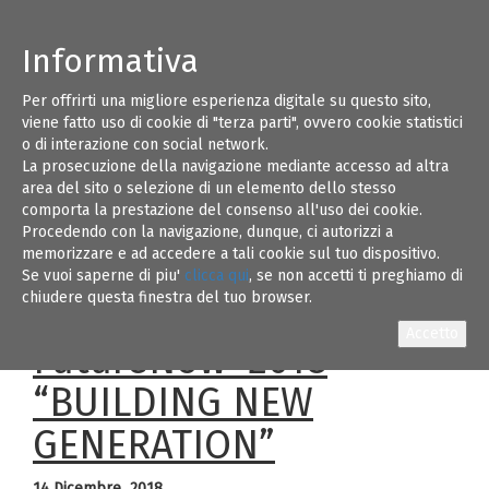
Informativa
Per offrirti una migliore esperienza digitale su questo sito,
14 Dicembre 2018 - Brindisi, Hotel Nettuno
14
viene fatto uso di cookie di "terza parti", ovvero cookie statistici
Seminario Future Now 2018 BUILDING NEW
o di interazione con social network.
GENERATION
La prosecuzione della navigazione mediante accesso ad altra
DEC 18
area del sito o selezione di un elemento dello stesso
comporta la prestazione del consenso all'uso dei cookie.
L’Ordine degli Ingegneri della Provincia di
Procedendo con la navigazione, dunque, ci autorizzi a
Brindisi con la collaborazione del Centro di Fisica Edile
memorizzare e ad accedere a tali cookie sul tuo dispositivo.
Se vuoi saperne di piu'
clicca qui
, se non accetti ti preghiamo di
chiudere questa finestra del tuo browser.
ORGANIZZA IL SEMINARIO
FutureNow_2018
“BUILDING NEW
GENERATION”
14 Dicembre 2018