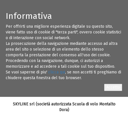
Informativa
Per offrirti una migliore esperienza digitale su questo sito,
20
viene fatto uso di cookie di "terza parti", ovvero cookie statistici
L'
o di interazione con social network.
La prosecuzione della navigazione mediante accesso ad altra
MAG 16
area del sito o selezione di un elemento dello stesso
comporta la prestazione del consenso all'uso dei cookie.
ORDINE DEGLI INGEGNER
Procedendo con la navigazione, dunque, ci autorizzi a
memorizzare e ad accedere a tali cookie sul tuo dispositivo.
Se vuoi saperne di piu'
clicca qui
, se non accetti ti preghiamo di
in collaborazione con
chiudere questa finestra del tuo browser.
ASSOCIAZIONE PROFETA (Organismo Formativo accreditato
Regione Puglia)
e
SKYLINE srl (società autorizzata Scuola di volo Montalto
Dora)