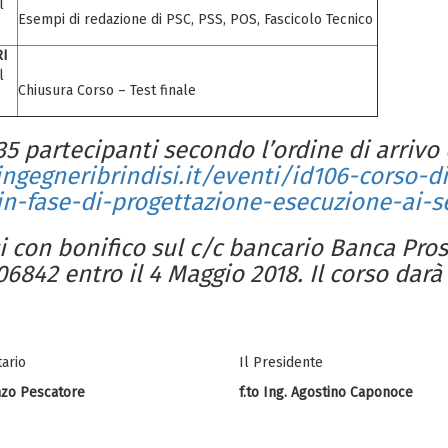
l
Esempi di redazione di PSC, PSS, POS, Fascicolo Tecnico
RI
l
Chiusura Corso – Test finale
35 partecipanti
secondo l’ordine di arrivo 
ngegneribrindisi.it/eventi/id106-corso-
-in-fase-di-progettazione-esecuzione-ai-s
i con bonifico sul c/c bancario Banca Pro
42 entro il 4 Maggio 2018. Il corso darà d
tario
Il Presidente
enzo Pescatore
f.to Ing. Agostino Caponoce