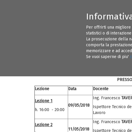
Informativ
CONSIGLIO DIRETTIVO ORDINE INGEGNERI BRINDISI
INFORMAZI
Per offrirti una migliore
statistici o di interazion
EVENTI
ALBO PRETORIO
La prosecuzione della n
comporta la prestazione 
memorizzare e ad acceder
L’ORDINE DEGLI INGEG
09
Se vuoi saperne di piu'
c
IL CORSO DI AG
MAG 18
PRESSO 
Lezione
Data
Docente
Ing. Francesco
TAVE
Lezione 1
09/05/2018
Ispettore Tecnico de
h. 16:00 - 20:00
Lavoro
Ing. Francesco
TAVE
Lezione 2
11/05/2018
Ispettore Tecnico de