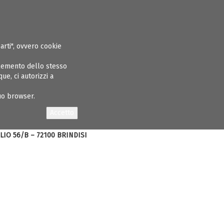
ASPARENTE
ALBO INGEGNERI
GARE E APPALTI
CONCORSI
NEWS
parti", ovvero cookie
elemento dello stesso
e, ci autorizzi a
ZA
tuo browser.
ASE DI PROGETTAZIONE/ESECUZIONE
.
IO 56/B – 72100 BRINDISI