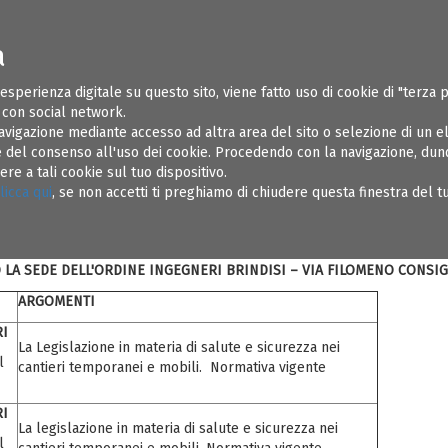
a
ONI UTILI
SOSPENSIONI
REGOLAMENTI
AMMINISTRAZIONE TR
 esperienza digitale su questo sito, viene fatto uso di cookie di "terza 
e con social network.
avigazione mediante accesso ad altra area del sito o selezione di un 
del consenso all'uso dei cookie. Procedendo con la navigazione, dunqu
e a tali cookie sul tuo dispositivo.
NERI DELLA PROVINCIA DI BRINDISI ORGANIZ
licca qui
, se non accetti ti preghiamo di chiudere questa finestra del 
GIORNAMENTO DI 40 ORE PER COORDINATORI PER LA SICUREZZA IN F
AI SENSI DELL’ALLEGATO XIV DEL DLGS 81/08 E S.M.I
LA SEDE DELL'ORDINE INGEGNERI BRINDISI – VIA FILOMENO CONSIGL
ARGOMENTI
RI
La Legislazione in materia di salute e sicurezza nei
l
cantieri temporanei e mobili. Normativa vigente
RI
La legislazione in materia di salute e sicurezza nei
l