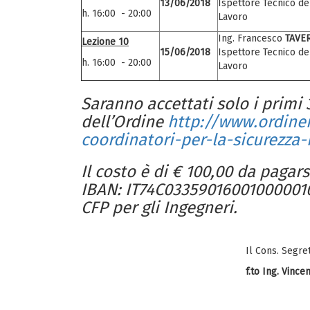
13/06/2018
Ispettore Tecnico de
h. 16:00 - 20:00
Lavoro
Ing. Francesco
TAVE
Lezione 10
15/06/2018
Ispettore Tecnico de
h. 16:00 - 20:00
Lavoro
Saranno accettati solo i primi 
dell’Ordine
http://www.ordinei
coordinatori-per-la-sicurezza
Il
costo
è
di € 100,00
da pagars
IBAN:
IT74C03359016001000001068
CFP per gli Ingegneri.
Il Cons. Segre
f.to Ing. Vinc