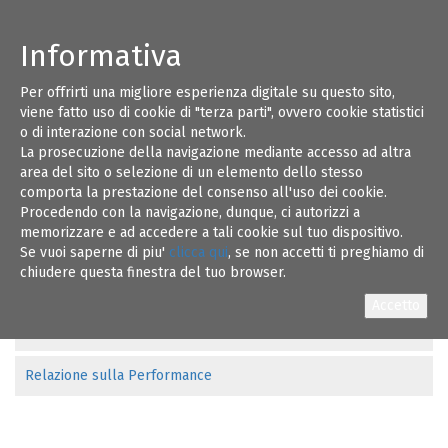
Informativa
Amministrazione Trasparente
Per offrirti una migliore esperienza digitale su questo sito,
viene fatto uso di cookie di "terza parti", ovvero cookie statistici
Performance
o di interazione con social network.
La prosecuzione della navigazione mediante accesso ad altra
area del sito o selezione di un elemento dello stesso
comporta la prestazione del consenso all'uso dei cookie.
Ammontare complessivo dei premi
Procedendo con la navigazione, dunque, ci autorizzi a
memorizzare e ad accedere a tali cookie sul tuo dispositivo.
Benessere organizzativo
Se vuoi saperne di piu'
clicca qui
, se non accetti ti preghiamo di
chiudere questa finestra del tuo browser.
Dati relativi ai premi
Piano della performance
Relazione sulla Performance