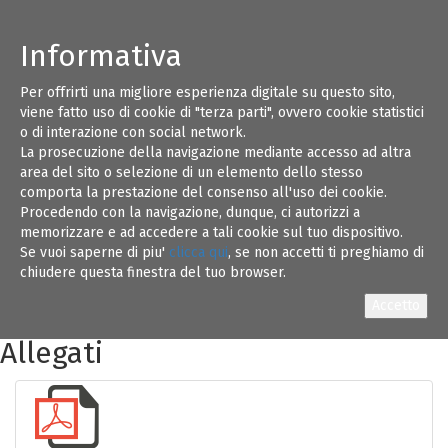
Informativa
Per offrirti una migliore esperienza digitale su questo sito,
REGOLAMENTO_PER_LA
viene fatto uso di cookie di "terza parti", ovvero cookie statistici
RISCOSSIONE_DELLE_QUOTE_AN
o di interazione con social network.
La prosecuzione della navigazione mediante accesso ad altra
area del sito o selezione di un elemento dello stesso
Data
10/06/2025
comporta la prestazione del consenso all'uso dei cookie.
Procedendo con la navigazione, dunque, ci autorizzi a
Descrizione
REGOLAMENTO
memorizzare e ad accedere a tali cookie sul tuo dispositivo.
Se vuoi saperne di piu'
PER_LA
clicca qui
, se non accetti ti preghiamo di
chiudere questa finestra del tuo browser.
RISCOSSIONE_DELLE_QUOTE_ANNUALI_DOVUTE_DAG
Allegati